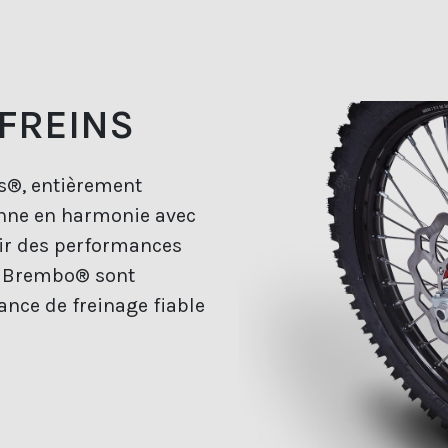
FREINS
s®, entièrement
ionne en harmonie avec
rir des performances
ns Brembo® sont
ance de freinage fiable